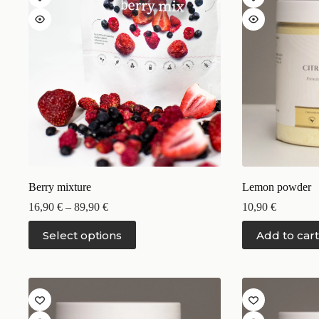
Berry mixture
Lemon powder
16,90
€
–
89,90
€
10,90
€
Select options
Add to cart