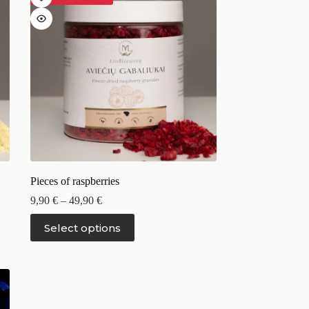
Pieces of raspberries
9,90
€
–
49,90
€
Select options