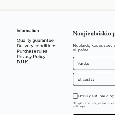
Information
Naujienlaiškio
Quality guarantee
Nuolaidų kodai, speci
Delivery conditions
el. pašte.
Purchase rules
Privacy Policy
D.U.K.
Noriu gauti naudingą
Daugiau informacijos kaip mes 
politikoje.