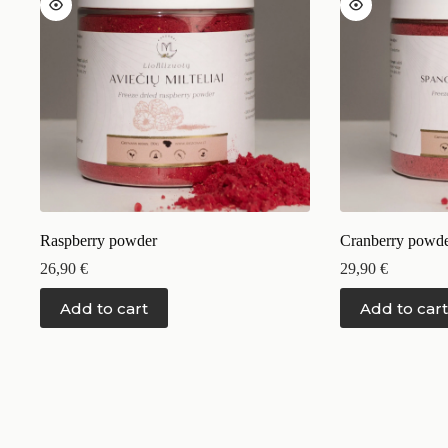
Raspberry powder
Cranberry powd
26,90
€
29,90
€
Add to cart
Add to cart