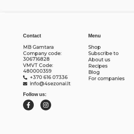
Contact
Menu
MB Gamtara
Shop
Company code:
Subscribe to
306716828
About us
VMVT Code:
Recipes
480000359
Blog
+370 616 07336
For companies
info@4sezonai.lt
Follow us: