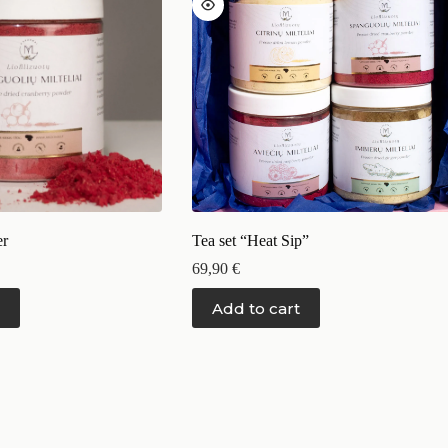
er
Tea set “Heat Sip”
69,90
€
Add to cart