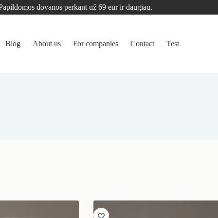
Papildomos dovanos perkant už 69 eur ir daugiau.
Blog
About us
For companies
Contact
Test