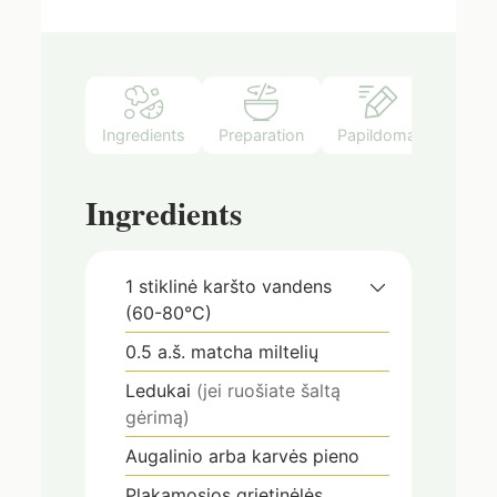
Ingredients
Preparation
Papildomai
Ingredients
1
stiklinė
karšto vandens
(60-80°C)
0.5
a.š.
matcha miltelių
Ledukai
(jei ruošiate šaltą
gėrimą)
Augalinio arba karvės pieno
Plakamosios grietinėlės