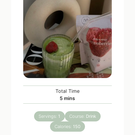
Total Time
5
mins
Servings:
1
Course:
Drink
Calories:
150