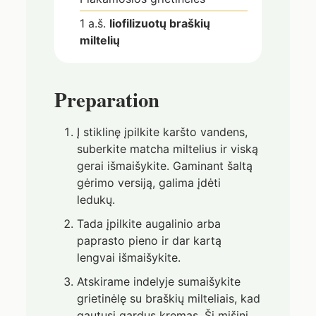
1
a.š.
liofilizuotų braškių
miltelių
Preparation
Į stiklinę įpilkite karšto vandens,
suberkite matcha miltelius ir viską
gerai išmaišykite. Gaminant šaltą
gėrimo versiją, galima įdėti
ledukų.
Tada įpilkite augalinio arba
paprasto pieno ir dar kartą
lengvai išmaišykite.
Atskirame indelyje sumaišykite
grietinėlę su braškių milteliais, kad
gautųsi gardus kremas. Šį mišinį