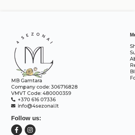
M
S
S
A
R
B
F
MB Gamtara
Company code: 306716828
VMVT Code: 480000359
+370 616 07336
info@4sezonai.lt
Follow us: