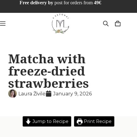
Free delivery by
post for orders from
49€
Matcha with
freeze-dried
strawberries
Laura Živilė
January 9, 2026
Jump to Recipe
Print Recipe