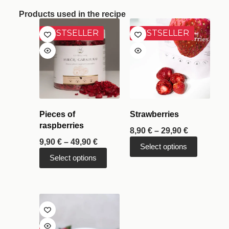
Products used in the recipe
BESTSELLER
BESTSELLER
Pieces of
Strawberries
raspberries
8,90
€
–
29,90
€
9,90
€
–
49,90
€
Select options
Select options