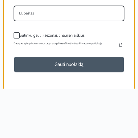
Sutinku gauti 4sezonai.lt naujienlaiškius
Daugiau apie privatumo nustatymus galite sužinoti mūsų Privatumo politikoje
Gauti nuolaidą