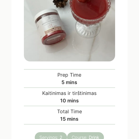
Prep Time
5
mins
Kaitinimas ir tirštinimas
10
mins
Total Time
15
mins
Servings:
2
Course:
Drink