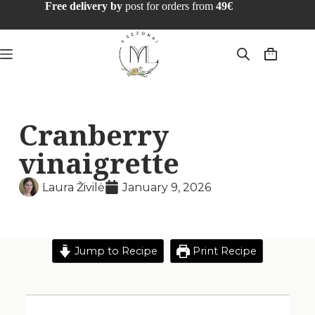
Free delivery by
post for orders from
49€
Cranberry
vinaigrette
Laura Živilė
January 9, 2026
Jump to Recipe
Print Recipe