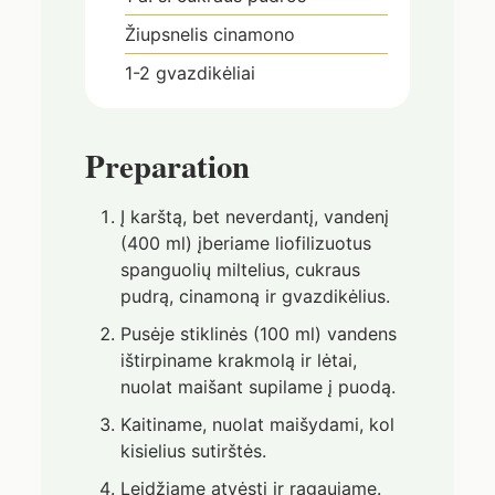
Žiupsnelis cinamono
1-2
gvazdikėliai
Preparation
Į karštą, bet neverdantį, vandenį
(400 ml) įberiame liofilizuotus
spanguolių miltelius, cukraus
pudrą, cinamoną ir gvazdikėlius.
Pusėje stiklinės (100 ml) vandens
ištirpiname krakmolą ir lėtai,
nuolat maišant supilame į puodą.
Kaitiname, nuolat maišydami, kol
kisielius sutirštės.
Leidžiame atvėsti ir ragaujame.