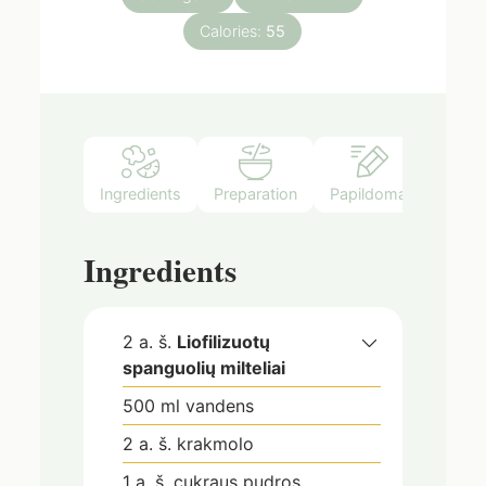
Calories:
55
Ingredients
Preparation
Papildomai
Ingredients
2
a. š.
Liofilizuotų
spanguolių milteliai
500
ml
vandens
2
a. š.
krakmolo
1
a. š.
cukraus pudros