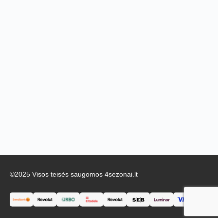
©2025 Visos teisės saugomos 4sezonai.lt