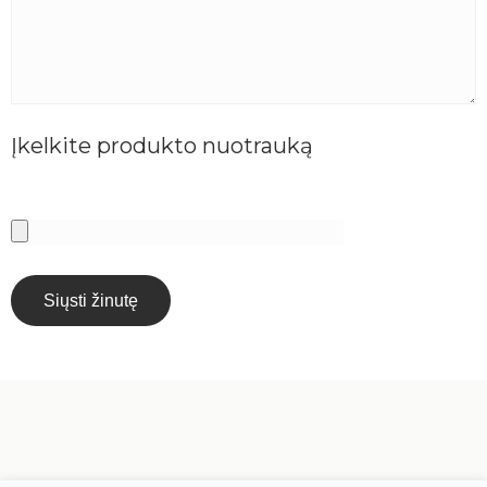
Įkelkite produkto nuotrauką
Siųsti žinutę