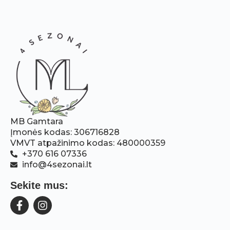
MB Gamtara
Įmonės kodas: 306716828
VMVT atpažinimo kodas: 480000359
+370 616 07336
info@4sezonai.lt
Sekite mus: