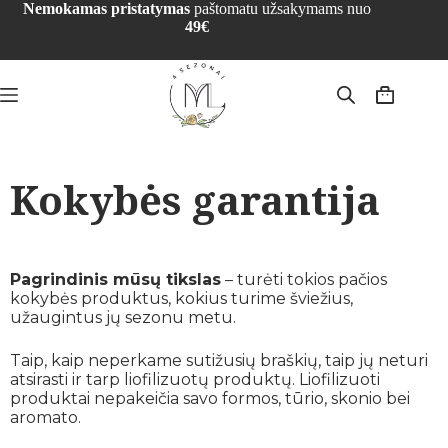
Nemokamas pristatymas
paštomatu užsakymams nuo
49€
Kokybės garantija
Pagrindinis mūsų tikslas
– turėti tokios pačios
kokybės produktus, kokius turime šviežius,
užaugintus jų sezonu metu.
Taip, kaip neperkame sutižusių braškių, taip jų neturi
atsirasti ir tarp liofilizuotų produktų. Liofilizuoti
produktai nepakeičia savo formos, tūrio, skonio bei
aromato.