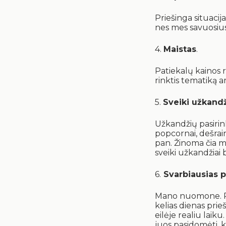
Priešinga situacij
nes mes savuosius
4.
Maistas
.
Patiekalų kainos 
rinktis tematiką a
5.
Sveiki užkandž
Užkandžių pasirink
popcornai, dešraini
pan. Žinoma čia mum
sveiki užkandžiai 
6.
Svarbiausias 
Mano nuomone. Pri
kelias dienas prie
eilėje realiu laiku
juos pasidomėti, k