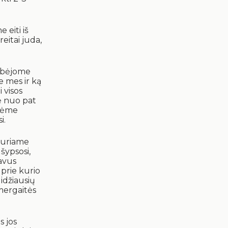
 eiti iš
eitai juda,
kubėjome
e mes ir ką
 visos
ė nuo pat
ukėme
i.
 kuriame
 šypsosi,
favus
 prie kurio
idžiausių
mergaitės
s jos