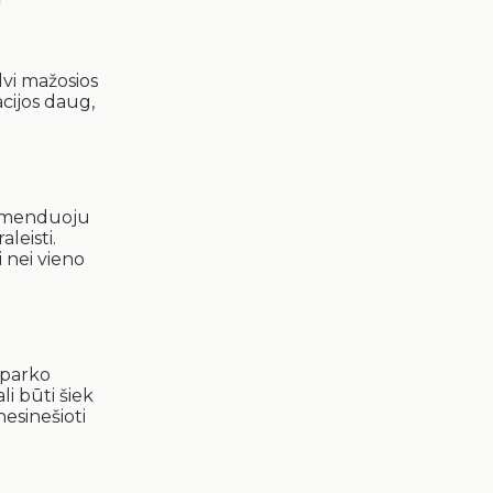
dvi mažosios
acijos daug,
ekomenduoju
leisti.
 nei vieno
 parko
li būti šiek
nesinešioti