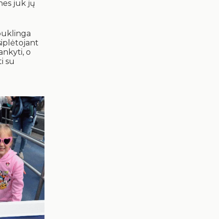
es juk jų
ebuklinga
siplėtojant
ankyti, o
i su