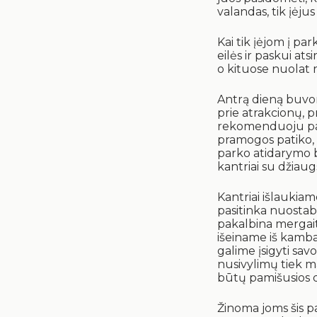
valandas, tik įėjus 
Kai tik įėjom į par
eilės ir paskui at
o kituose nuolat r
Antrą dieną buvome
prie atrakcionų, p
rekomenduoju pada
pramogos patiko, 
parko atidarymo 
kantriai su džiaugs
Kantriai išlaukiam
pasitinka nuostabi
pakalbina mergait
išeiname iš kambar
galime įsigyti sav
nusivylimų tiek m
būtų pamišusios d
Žinoma joms šis p