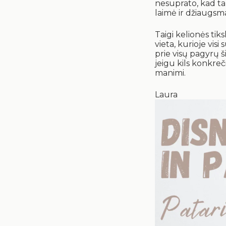
nesuprato, kad ta
laimė ir džiaugsma
Taigi kelionės tik
vieta, kurioje vis
prie visų pagyrų š
jeigu kils konkreč
manimi.
Laura