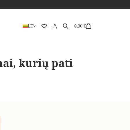
LT
0,00
€
ai, kurių pati