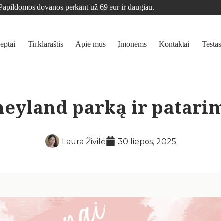
Papildomos dovanos perkant už 69 eur ir daugiau.
eptai
Tinklaraštis
Apie mus
Įmonėms
Kontaktai
Testas
neyland parką ir patarim
Laura Živilė
30 liepos, 2025