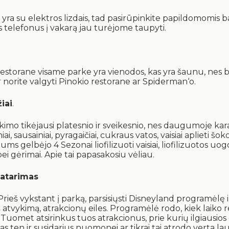
a yra su elektros lizdais, tad pasirūpinkite papildomomis b
 telefonus į vakarą jau turėjome taupyti.
restorane visame parke yra vienodos, kas yra šaunu, nes 
r norite valgyti Pinokio restorane ar Spiderman‘o.
iai
.
imo tikėjausi platesnio ir sveikesnio, nes daugumoje kara
ai, sausainiai, pyragaičiai, cukraus vatos, vaisiai aplieti šok
s gelbėjo 4 Sezonai liofilizuoti vaisiai, liofilizuotos uogos
bei gėrimai. Apie tai papasakosiu vėliau.
patarimas
eš vykstant į parką, parsisiųsti Disneyland programėlę ir
š atvykimą, atrakcionų eiles. Programėlė rodo, kiek laiko re
. Tuomet atsirinkus tuos atrakcionus, prie kurių ilgiausios 
as ten ir susidarius nuomonei ar tikrai tai atrodo verta lau