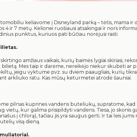
utomobiliu keliavome į Disneyland parką – tėtis, mama ir 
s 4 ir 7 metų. Kelionei ruošiausi atsakingai ir nors inform
inius punktus, kuriuos pati būčiau norėjusi rasti.
ilietas.
skirtingo amžiaus vaikais, kurių baimės lygiai skiriasi, r
 bilietą. Mes taip ir darėme, nereikėjo niekur skubėti ar pra
iltų, jeigu vyktume pvz. su dviem paaugliais, kurių tikrai
nt arkliuko ratu. Kas mūsų keturmetei atrodė šauniai.
me pilnas kuprines vandens buteliukų, supratome, kad
ug vietų, kur galima prisipildyti vandens. Tiesa, jo skonis ga
našus į chlorą), tačiau jis yra saugus gerti. Ir tai leis jums 
telių visą dieną.
uliatoriai.