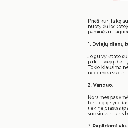
Prieš kurį laiką a
nuotykių ieškotojo
paminėsiu pagrind
1. Dviejų dienų b
Jeigu vykstate su 
pirkti dviejų dienų
Tokio klausimo nek
nedomina suptis a
2. Vanduo.
Nors mes pasiėmė
teritorijoje yra da
tiek neįprastas (pa
sunkių vandens bu
3.
Papildomi akum