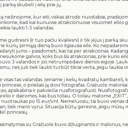
į parką skubėti į eilę prie jų.
ką nežinojome, kur eiti, viskas atrodė nuostabiai, pradėjome
sirinkome, kad kai kuriuose atrakcionuose visuomet eilės gr
eikia laukti 1-3 valandas.
 gudresni (ir tuo pačiu kvailesni) ir tik įėjus į parką s
rie kurių pirmąją dieną buvo ilgiausia eilė. Ko nepadarėm
ryti jums – pasidomėti, kas tai per atrakcionas. Kadangi
nesukome galvos, koks bus šis atrakcionas, prie kurio eil
buvo 3 valandos ir jos netrumpėdavo dienos eigoje. La
mu, nes juk tiek laukti turbūt tikrai verta, jeigu laukia vis
e visas tas valandas. Įeiname į kelių kvadratų kambarėlį,
 princesė, o priešais ją stovi fotografas. Gražuolė maloniai
es, apsikabina ir pakviečia nusifotografuoti. Nusifotogra
ėlio ir dairomės, kas bus toliau. O toliau matome „EXIT“,
o nuotraukas po 15 eur/vnt. Nemeluosiu, tai buvo vienas d
an, tiek mano vyrui. Situacija būtų geresnė, jeigu mūsų 
ėl princesių.
asimatymas su Gražuole buvo džiuginantis ir malonus, ne