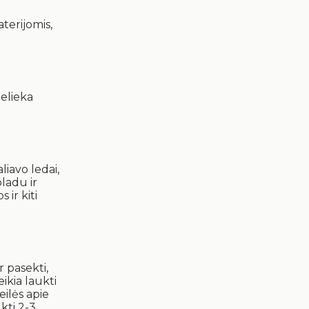
aterijomis,
belieka
liavo ledai,
oladu ir
 ir kiti
 pasekti,
ikia laukti
eilės apie
kti 2-3