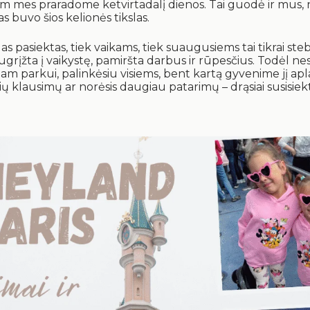
m mes praradome ketvirtadalį dienos. Tai guodė ir mus, n
s buvo šios kelionės tikslas.
slas pasiektas, tiek vaikams, tiek suaugusiems tai tikrai st
i sugrįžta į vaikystę, pamiršta darbus ir rūpesčius. Todėl ne
iam parkui, palinkėsiu visiems, bent kartą gyvenime jį apl
ių klausimų ar norėsis daugiau patarimų – drąsiai susisiekt