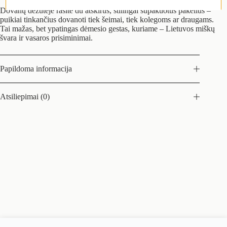
Dovanų dėžutėje rasite du atskirus, stilingai supakuotus pakelius –
puikiai tinkančius dovanoti tiek šeimai, tiek kolegoms ar draugams.
Tai mažas, bet ypatingas dėmesio gestas, kuriame – Lietuvos miškų
švara ir vasaros prisiminimai.
Papildoma informacija
Atsiliepimai (0)