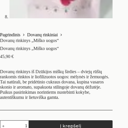
Pagrindinis
Dovanų rinkiniai
Dovanų rinkinys „Miško uogos“
Dovanų rinkinys „Miško uogos“
45,90
€
Dovanų rinkinys iš Dzūkijos miškų širdies – dviejų rūšių
rankomis rinktos ir liofilizuotos uogos: mėlynės ir žemuogės.
Tai natūrali, be pridėtinio cukraus dovana, kupina vasaros
skonio ir aromato, supakuota stilingoje dovanų dėžutėje.
Puikus pasirinkimas norintiems nustebinti kokybe,
autentiškumu ir lietuviška gamta.
Į krepšelį