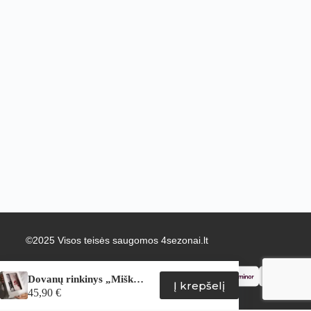
©2025 Visos teisės saugomos 4sezonai.lt
Dovanų rinkinys „Miško uogos“
Į krepšelį
45,90
€