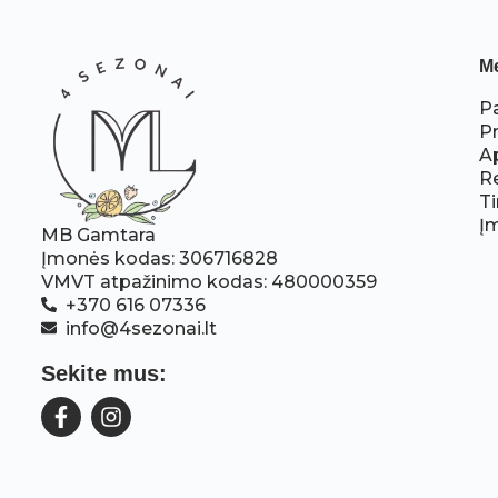
M
P
P
A
R
Ti
Į
MB Gamtara
Įmonės kodas: 306716828
VMVT atpažinimo kodas: 480000359
+370 616 07336
info@4sezonai.lt
Sekite mus: