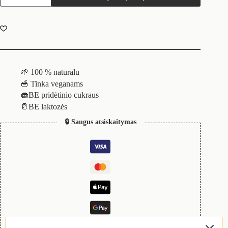
🌱 100 % natūralu
🥣 Tinka veganams
🧁BE pridėtinio cukraus
🥛BE laktozės
🔒 Saugus atsiskaitymas