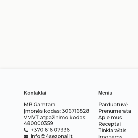
Kontaktai
Meniu
MB Gamtara
Parduotuvė
Įmonės kodas: 306716828
Prenumerata
VMVT atpažinimo kodas:
Apie mus
480000359
Receptai
+370 616 07336
Tinklaraštis
info@4sezonai.lt
Įmonėms