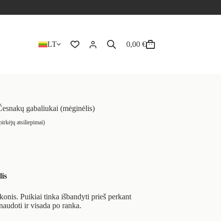
LT
0,00
€
Česnakų gabaliukai (mėginėlis)
irkėjų atsiliepimai)
lis
skonis. Puikiai tinka išbandyti prieš perkant
audoti ir visada po ranka.