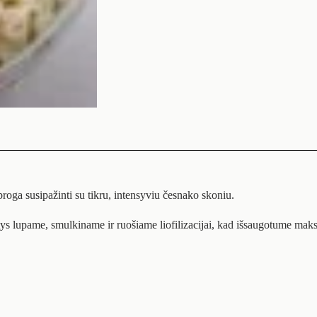
proga susipažinti su tikru, intensyviu česnako skoniu.
ys lupame, smulkiname ir ruošiame liofilizacijai, kad išsaugotume maks