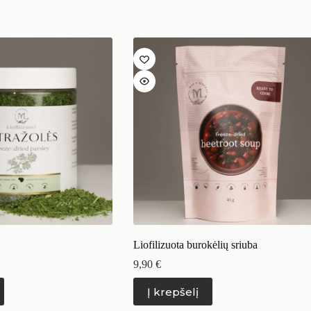
Liofilizuota burokėlių sriuba
9,90
€
Į krepšelį