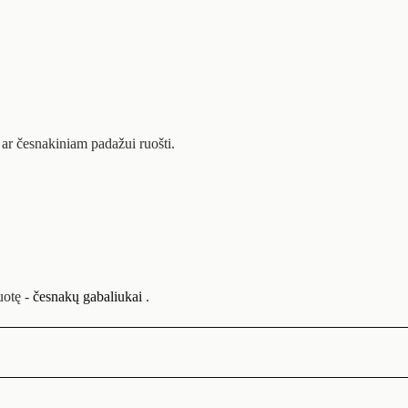
ar česnakiniam padažui ruošti.
kuotę -
česnakų gabaliukai
.