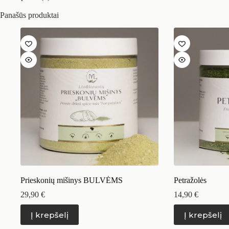
Panašūs produktai
Prieskonių mišinys BULVĖMS
Petražolės
29,90
€
14,90
€
Į krepšelį
Į krepšelį