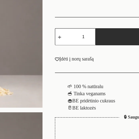
Įdėti į norų sarašą
🌱 100 % natūralu
🥣 Tinka veganams
🧁BE pridėtinio cukraus
🥛BE laktozės
🔒 Saugu