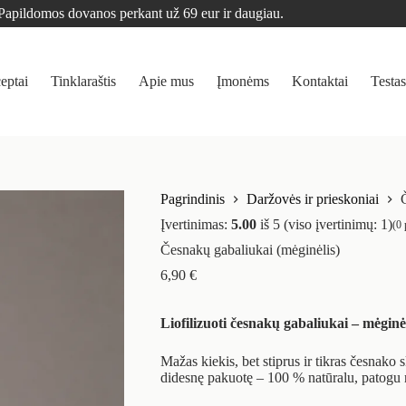
Papildomos dovanos perkant už 69 eur ir daugiau.
eptai
Tinklaraštis
Apie mus
Įmonėms
Kontaktai
Testas
Pagrindinis
Daržovės ir prieskoniai
Įvertinimas:
5.00
iš 5 (viso įvertinimų:
1
)
(
0
p
Česnakų gabaliukai (mėginėlis)
6,90
€
Liofilizuoti česnakų gabaliukai – mėginė
Mažas kiekis, bet stiprus ir tikras česnako 
didesnę pakuotę – 100 % natūralu, patogu n