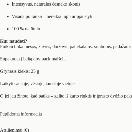
Intensyvus, natūralus česnako skonis
Visada po ranka – nereikia lupti ar pjaustyti
100 % natūralu
Kur naudoti?
Puikiai tinka mėsos, žuvies, daržovių patiekalams, sriuboms, padažams 
Supakuota į baltą doy pack maišelį,
Grynasis kiekis: 25 g
Laikyti sausoje, vėsioje, tamsioje vietoje
O jei jau žinote, kad patiks – galite iš karto rinktis ir įprasto dydžio pa
Papildoma informacija
Atsiliepimai (0)