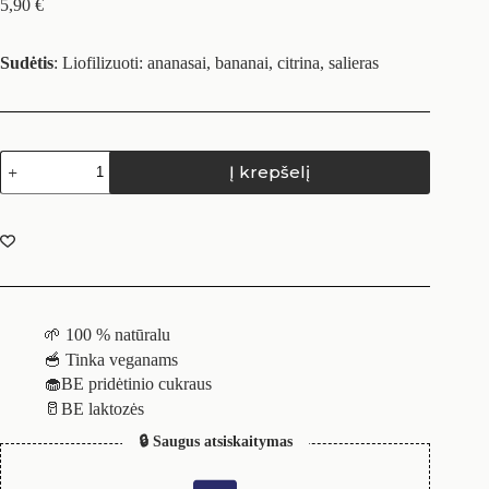
5,90
€
Sudėtis
: Liofilizuoti: ananasai, bananai, citrina, salieras
Į krepšelį
🌱 100 % natūralu
🥣 Tinka veganams
🧁BE pridėtinio cukraus
🥛BE laktozės
🔒 Saugus atsiskaitymas