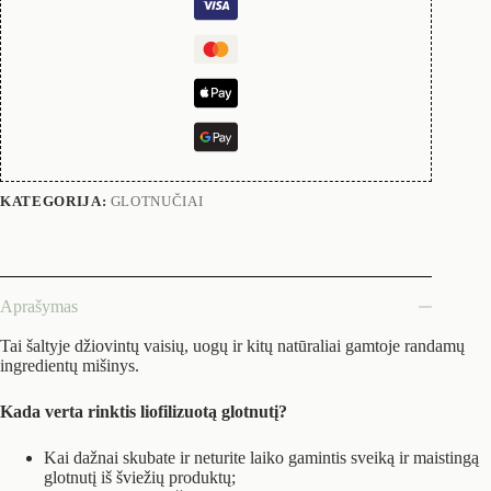
KATEGORIJA:
GLOTNUČIAI
Aprašymas
Tai šaltyje džiovintų vaisių, uogų ir kitų natūraliai gamtoje randamų
ingredientų mišinys.
Kada verta rinktis liofilizuotą glotnutį?
Kai dažnai skubate ir neturite laiko gamintis sveiką ir maistingą
glotnutį iš šviežių produktų;