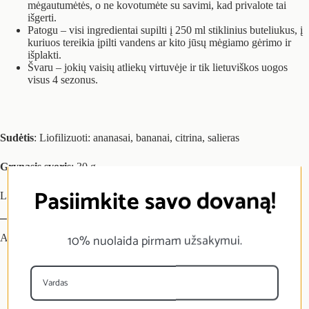
mėgautumėtės, o ne kovotumėte su savimi, kad privalote tai
išgerti.
Patogu – visi ingredientai supilti į 250 ml stiklinius buteliukus, į
kuriuos tereikia įpilti vandens ar kito jūsų mėgiamo gėrimo ir
išplakti.
Švaru – jokių vaisių atliekų virtuvėje ir tik lietuviškos uogos
visus 4 sezonus.
Sudėtis
: Liofilizuoti: ananasai, bananai, citrina, salieras
Grynasis svoris
: 30 g
Pasiimkite savo dovaną!
Laikyti sausoje, tamsioje ir vėsioje vietoje.
10% nuolaida pirmam užsakymui.
Atsiliepimai (0)