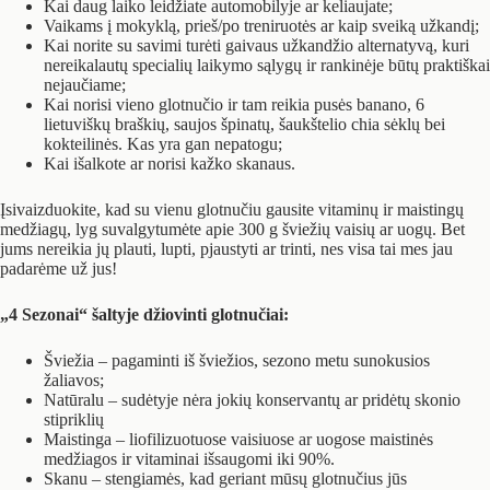
Kai daug laiko leidžiate automobilyje ar keliaujate;
Vaikams į mokyklą, prieš/po treniruotės ar kaip sveiką užkandį;
Kai norite su savimi turėti gaivaus užkandžio alternatyvą, kuri
nereikalautų specialių laikymo sąlygų ir rankinėje būtų praktiškai
nejaučiame;
Kai norisi vieno glotnučio ir tam reikia pusės banano, 6
lietuviškų braškių, saujos špinatų, šaukštelio chia sėklų bei
kokteilinės. Kas yra gan nepatogu;
Kai išalkote ar norisi kažko skanaus.
Įsivaizduokite, kad su vienu glotnučiu gausite vitaminų ir maistingų
medžiagų, lyg suvalgytumėte apie 300 g šviežių vaisių ar uogų. Bet
jums nereikia jų plauti, lupti, pjaustyti ar trinti, nes visa tai mes jau
padarėme už jus!
„4 Sezonai“ šaltyje džiovinti glotnučiai:
Šviežia – pagaminti iš šviežios, sezono metu sunokusios
žaliavos;
Natūralu – sudėtyje nėra jokių konservantų ar pridėtų skonio
stipriklių
Maistinga – liofilizuotuose vaisiuose ar uogose maistinės
medžiagos ir vitaminai išsaugomi iki 90%.
Skanu – stengiamės, kad geriant mūsų glotnučius jūs