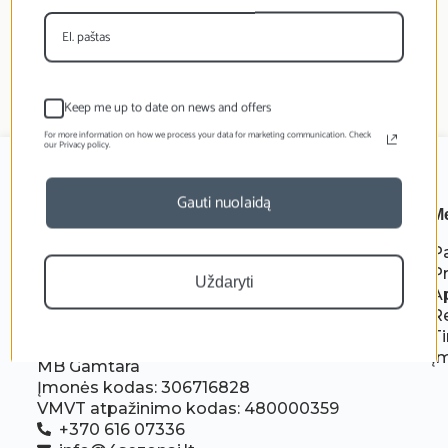
Keep me up to date on news and offers
For more information on how we process your data for marketing communication. Check
our Privacy policy.
Gauti nuolaidą
M
P
P
Uždaryti
A
R
Ti
Į
MB Gamtara
Įmonės kodas: 306716828
VMVT atpažinimo kodas: 480000359
+370 616 07336