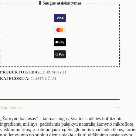
🔒 Saugus atsiskaitymas
PRODUKTO KODAS:
250SMOGUT
KATEGORIJA:
GLOTNUČIAI
Aprašymas
„Žarnyno balansas“ – tai maistingas, švarios sudėties liofilizuotų
ingredientų mišinys, padedantis palaikyti natūralią žarnyno mikroflorą,
virškinimo ritmą ir sotumo jausmą. Šis glotnutis ypač tinka tiems, kurie
nori lengvumo po sunkių dienų, siekia atkurti virškinimo pusiausvyrą