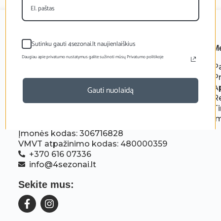
Sutinku gauti 4sezonai.lt naujienlaiškius
M
Daugiau apie privatumo nustatymus galite sužinoti mūsų Privatumo politikoje
P
P
A
Gauti nuolaidą
R
Ti
Į
MB Gamtara
Įmonės kodas: 306716828
VMVT atpažinimo kodas: 480000359
+370 616 07336
info@4sezonai.lt
Sekite mus: