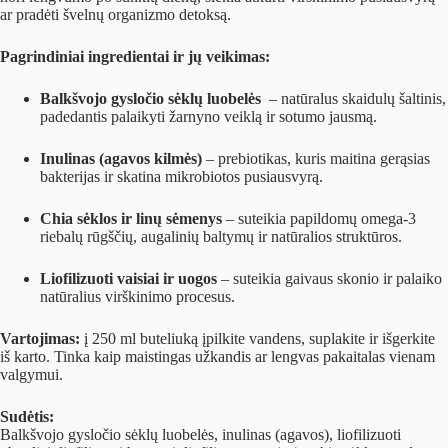
ar pradėti švelnų organizmo detoksą.
Pagrindiniai ingredientai ir jų veikimas:
Balkšvojo gysločio sėklų luobelės
– natūralus skaidulų šaltinis,
padedantis palaikyti žarnyno veiklą ir sotumo jausmą.
Inulinas (agavos kilmės)
– prebiotikas, kuris maitina gerąsias
bakterijas ir skatina mikrobiotos pusiausvyrą.
Chia sėklos ir linų sėmenys
– suteikia papildomų omega-3
riebalų rūgščių, augalinių baltymų ir natūralios struktūros.
Liofilizuoti vaisiai ir uogos
– suteikia gaivaus skonio ir palaiko
natūralius virškinimo procesus.
Vartojimas:
į 250 ml buteliuką įpilkite vandens, suplakite ir išgerkite
iš karto. Tinka kaip maistingas užkandis ar lengvas pakaitalas vienam
valgymui.
Sudėtis:
Balkšvojo gysločio sėklų luobelės, inulinas (agavos), liofilizuoti