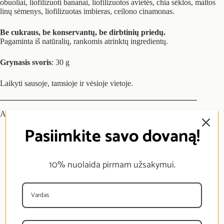
obuoliai, liofilizuoti bananai, liofilizuotos avietės, chia sėklos, maltos
linų sėmenys, liofilizuotas imbieras, ceilono cinamonas.
Be cukraus, be konservantų, be dirbtinių priedų.
Pagaminta iš natūralių, rankomis atrinktų ingredientų.
Grynasis svoris
: 30 g
Laikyti sausoje, tamsioje ir vėsioje vietoje.
Atsiliepimai (0)
Pasiimkite savo dovaną!
10% nuolaida pirmam užsakymui.