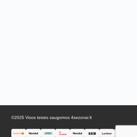
©2025 Visos teisės saugomos 4sezonai.lt