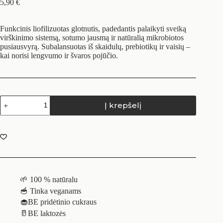
5,90
€
Funkcinis liofilizuotas glotnutis, padedantis palaikyti sveiką
virškinimo sistemą, sotumo jausmą ir natūralią mikrobiotos
pusiausvyrą. Subalansuotas iš skaidulų, prebiotikų ir vaisių –
kai norisi lengvumo ir švaros pojūčio.
Į krepšelį
🌱 100 % natūralu
🥣 Tinka veganams
🧁BE pridėtinio cukraus
🥛BE laktozės