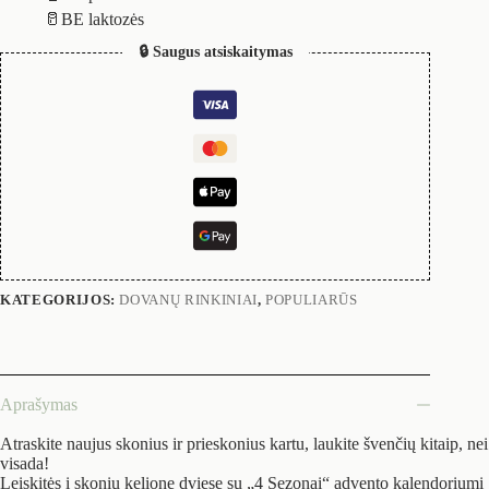
🥛BE laktozės
🔒 Saugus atsiskaitymas
KATEGORIJOS:
DOVANŲ RINKINIAI
,
POPULIARŪS
Aprašymas
Atraskite naujus skonius ir prieskonius kartu, laukite švenčių kitaip, nei
visada!
Leiskitės į skonių kelionę dviese su „4 Sezonai“
advento
kalendoriumi