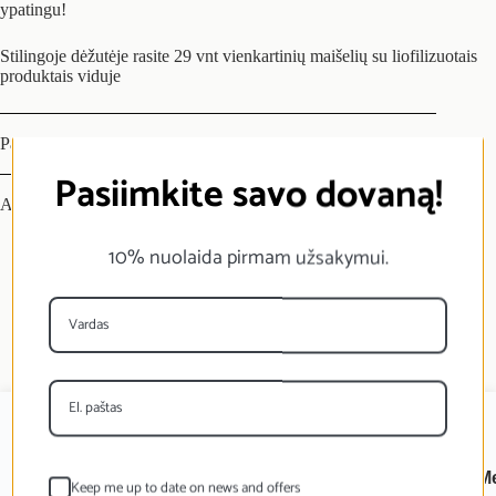
ypatingu!
Stilingoje dėžutėje rasite 29 vnt vienkartinių maišelių su liofilizuotais
produktais viduje
Papildoma informacija
Pasiimkite savo dovaną!
Atsiliepimai (0)
10% nuolaida pirmam užsakymui.
M
Keep me up to date on news and offers