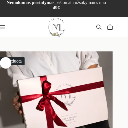
Nemokamas pristatymas
paštomatu užsakymams nuo
49€
Išparduota