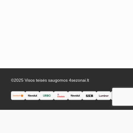
©2025 Visos teisės saugomos 4sezonai.lt
English
Lietuvių