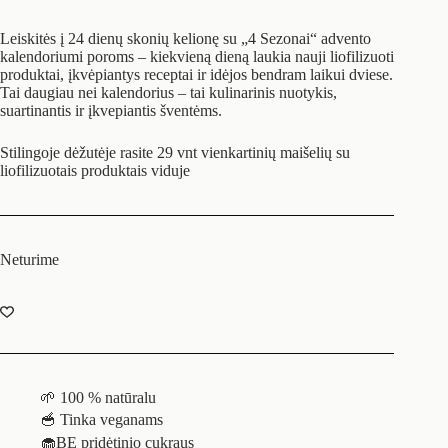
Leiskitės į 24 dienų skonių kelionę su „4 Sezonai“ advento
kalendoriumi poroms – kiekvieną dieną laukia nauji liofilizuoti
produktai, įkvėpiantys receptai ir idėjos bendram laikui dviese.
Tai daugiau nei kalendorius – tai kulinarinis nuotykis,
suartinantis ir įkvepiantis šventėms.
Stilingoje dėžutėje rasite 29 vnt vienkartinių maišelių su
liofilizuotais produktais viduje
Neturime
🌱 100 % natūralu
🥣 Tinka veganams
🧁BE pridėtinio cukraus