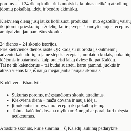
poroms – tai 24 dienų kulinarinis nuotykis, kupinas netikėtų atradimų,
įdomių pokalbių, idėjų ir bendrų akimirkų.
Kiekvieną dieną jūsų lauks liofilizuoti produktai – nuo egzotiškų vaisių
iki įdomių prieskonių ir žolelių, kurie įkvėps išbandyti naujus receptus
ar atgaivinti jau pamirštus skonius.
24 dienos – 24 skonio istorijos.
Prie kiekvienos dienos rasite QR kodą su nuoroda į skaitmeninį
advento
kalendorių, o jame slėpsis receptais, nuolaidų kodais, pokalbių
idėjomis ir patarimais, kaip praleisti laiką dviese iki pat Kalėdų.
Tai ne tik kalendorius – tai būdai suartėti, kartu gaminti, juoktis ir
atrasti vienas kitą iš naujo mėgaujantis naujais skoniais.
Kodėl verta išbandyti:
Sukurtas poroms, mėgstančioms skonių atradimus.
Kiekviena diena – maža dovana ir nauja idėja.
Įtraukiantis turinys: nuo receptų iki pokalbių temų.
Tobula kalėdinė dovana mylimam žmogui ar porai, kuri mėgsta
netikėtumus.
Atraskite skonius, kurie suartina – šį Kalėdų laukimą padarykite