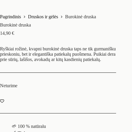
Pagrindinis
Druskos ir gėlės
Burokinė druska
Burokinė druska
14,90
€
Ryškiai rožinė, kvapni burokinė druska taps ne tik gurmanišku
prieskoniu, bet ir elegantiška patiekalų puošmena. Puikiai dera
prie sūrių, lašišos, avokadų ar kitų kasdienių patiekalų.
Neturime
🌱 100 % natūralu