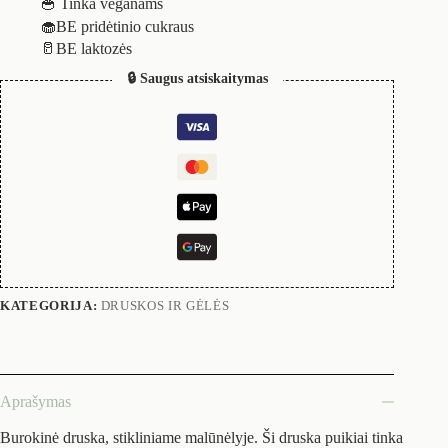
🥣 Tinka veganams
🧁BE pridėtinio cukraus
🥛BE laktozės
🔒 Saugus atsiskaitymas
KATEGORIJA:
DRUSKOS IR GĖLĖS
Aprašymas
Burokinė druska, stikliniame malūnėlyje. Ši druska puikiai tinka