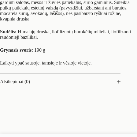
gardinti salotas, mėsos ir žuvies patiekalus, sūrio gaminius. Suteikia
puikų patiekalų estetinį vaizdą (pavyzdžiui, užbarstant ant buratos,
mocarela sūrių, avokadų, lašišos), nes pasibarsto ryškiai rožine,
kvapnia druska.
Sudėtis:
Himalajų druska, liofilizuotų burokėlių milteliai, liofilizuoti
raudonieji bazilikai.
Grynasis svoris:
190 g
Laikyti ypač sausoje, tamsioje ir vėsioje vietoje.
Atsiliepimai (0)