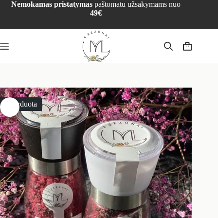
Nemokamas pristatymas
paštomatu užsakymams nuo
49€
Išparduota