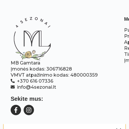
M
P
P
A
R
Ti
Į
MB Gamtara
Įmonės kodas: 306716828
VMVT atpažinimo kodas: 480000359
+370 616 07336
info@4sezonai.lt
Sekite mus: