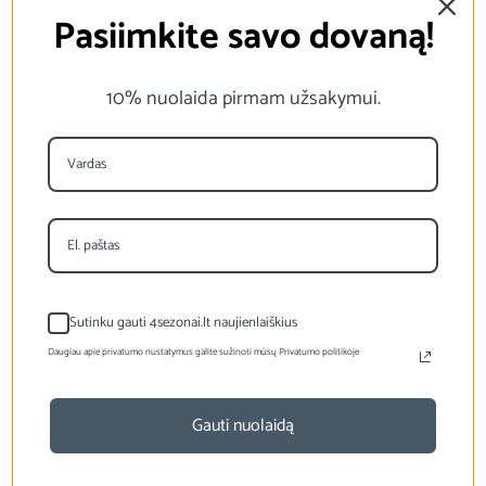
Pasiimkite savo dovaną!
10% nuolaida pirmam užsakymui.
Sutinku gauti 4sezonai.lt naujienlaiškius
Daugiau apie privatumo nustatymus galite sužinoti mūsų Privatumo politikoje
Gauti nuolaidą