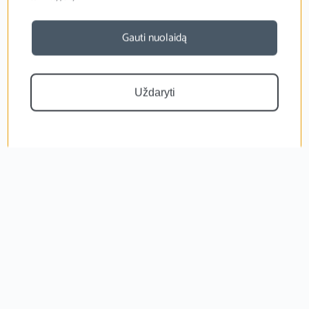
Gauti nuolaidą
Uždaryti