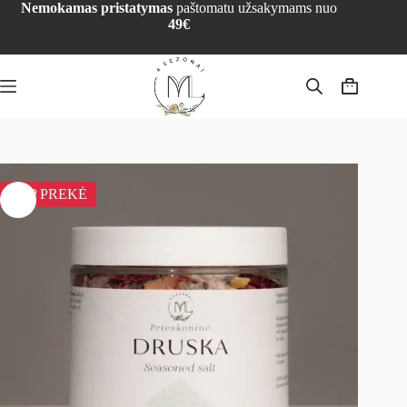
Nemokamas pristatymas
paštomatu užsakymams nuo
49€
TOP PREKĖ