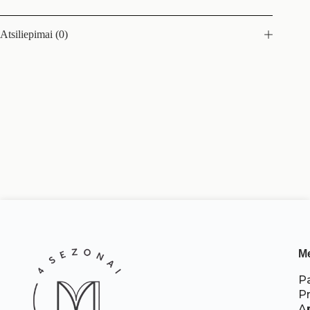
Atsiliepimai (0)
M
P
P
A