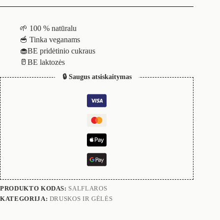
🌱 100 % natūralu
🥣 Tinka veganams
🧁BE pridėtinio cukraus
🥛BE laktozės
🔒 Saugus atsiskaitymas
PRODUKTO KODAS:
SALFLAROS
KATEGORIJA:
DRUSKOS IR GĖLĖS