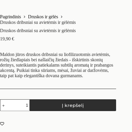
Pagrindinis
Druskos ir gėlės
Druskos dribsniai su avietėmis ir gėlėmis
Druskos dribsniai su avietėmis ir gėlėmis
19,90
€
Maldon jūros druskos dribsniai su liofilizuotomis avietėmis,
rožių žiedlapiais bei našlaičių žiedais - išskirtinis skonių
derinys, suteikiantis patiekalams subtilų aromatą ir prabangos
akcentą. Puikiai tinka sūriams, mėsai, žuviai ar daržovėms,
taip pat kaip elegantiška dovana gurmanams.
Į krepšelį