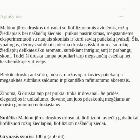
Aprašymas
Maldon jūros druskos dribsniai su liofilizuotomis avietėmis, rožių
žiedlapiais bei našlaičių žiedais - puikus pasirinkimas, mėgstantiems
eksperimentuoti su naujais skoniais ir kurti savitą patiekalų įvaizdį. Šis,
ypatingas, derinys subtiliai suderina druskos išskirtinumą su rožių
žiedlapių delikatesišku aromatu, suteikiant intriguojantį ir prabangų
skonį. Todėl ši druska tampa populiari tarp mėgstančių estetiką net
kasdieniškoje virtuvėje.
Berkite druską ant sūrio, mėsos, daržovių ar žuvies patiekalų ir
mėgaukitės subtilaus saldumo ir pikantiško rafinuotumo akcentais.
Žinoma, ši druska taip pat puikiai tinka ir dovanai. Jie pridės
elegancijos ir unikalumo, dovanojant juos prieskonių mėgėjams ar
maisto gaminimo entuziastams.
Sudėtis:
Maldon jūros druskos dribsniai, liofilizuoti aviečių gabaliukai,
liofilizuoti rožių žiedlapiai, liofilizuoti našlaičių žiedai.
Grynasis svoris:
100 g (250 ml)