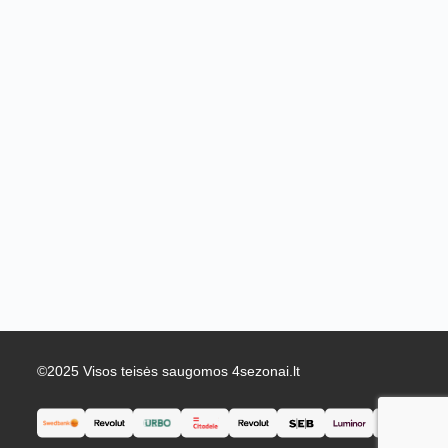
©2025 Visos teisės saugomos 4sezonai.lt