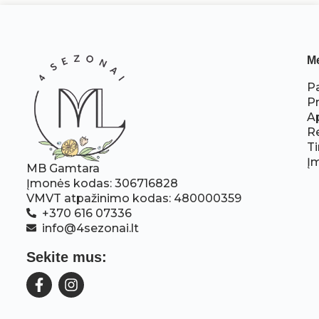
M
P
P
A
R
Ti
Į
MB Gamtara
Įmonės kodas: 306716828
VMVT atpažinimo kodas: 480000359
+370 616 07336
info@4sezonai.lt
Sekite mus: