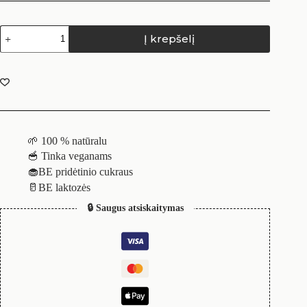
Į krepšelį
🌱 100 % natūralu
🥣 Tinka veganams
🧁BE pridėtinio cukraus
🥛BE laktozės
🔒 Saugus atsiskaitymas