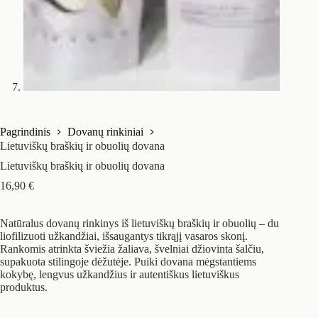
Pagrindinis
Dovanų rinkiniai
Lietuviškų braškių ir obuolių dovana
Lietuviškų braškių ir obuolių dovana
16,90
€
Natūralus dovanų rinkinys iš lietuviškų braškių ir obuolių – du
liofilizuoti užkandžiai, išsaugantys tikrąjį vasaros skonį.
Rankomis atrinkta šviežia žaliava, švelniai džiovinta šalčiu,
supakuota stilingoje dėžutėje. Puiki dovana mėgstantiems
kokybę, lengvus užkandžius ir autentiškus lietuviškus
produktus.