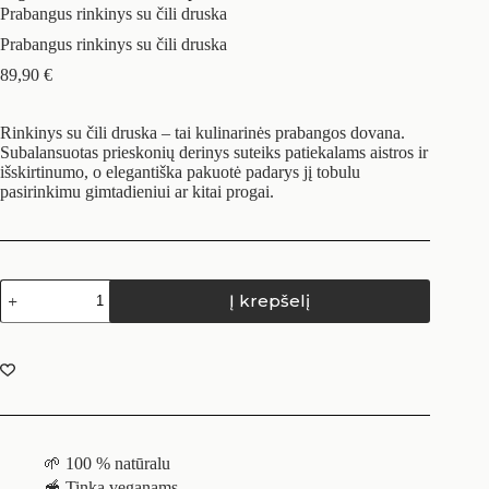
Prabangus rinkinys su čili druska
Prabangus rinkinys su čili druska
89,90
€
Rinkinys su čili druska – tai kulinarinės prabangos dovana.
Subalansuotas prieskonių derinys suteiks patiekalams aistros ir
išskirtinumo, o elegantiška pakuotė padarys jį tobulu
pasirinkimu gimtadieniui ar kitai progai.
Į krepšelį
🌱 100 % natūralu
🥣 Tinka veganams