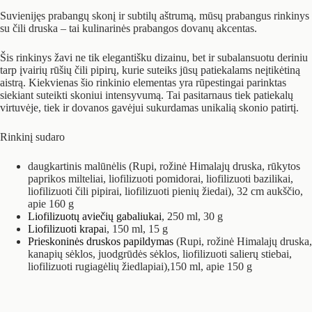
Suvienijęs prabangų skonį ir subtilų aštrumą, mūsų prabangus rinkinys
su čili druska – tai kulinarinės prabangos dovanų akcentas.
Šis rinkinys žavi ne tik elegantišku dizainu, bet ir subalansuotu deriniu
tarp įvairių rūšių čili pipirų, kurie suteiks jūsų patiekalams neįtikėtiną
aistrą. Kiekvienas šio rinkinio elementas yra rūpestingai parinktas
siekiant suteikti skoniui intensyvumą. Tai pasitarnaus tiek patiekalų
virtuvėje, tiek ir dovanos gavėjui sukurdamas unikalią skonio patirtį.
Rinkinį sudaro
daugkartinis malūnėlis (Rupi, rožinė Himalajų druska, rūkytos
paprikos milteliai, liofilizuoti pomidorai, liofilizuoti bazilikai,
liofilizuoti čili pipirai, liofilizuoti pienių žiedai), 32 cm aukščio,
apie 160 g
Liofilizuotų aviečių gabaliukai
, 250 ml, 30 g
Liofilizuoti krapa
i, 150 ml, 15 g
Prieskoninės druskos papildymas
(Rupi, rožinė Himalajų druska,
kanapių sėklos, juodgrūdės sėklos, liofilizuoti salierų stiebai,
liofilizuoti rugiagėlių žiedlapiai),150 ml, apie 150 g