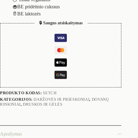
🧁BE pridėtinio cukraus
🥛BE laktozės
🔒 Saugus atsiskaitymas
PRODUKTO KODAS:
SETCH
KATEGORIJOS:
DARŽOVĖS IR PRIESKONIAI
,
DOVANŲ
RINKINIAI
,
DRUSKOS IR GĖLĖS
Aprašymas