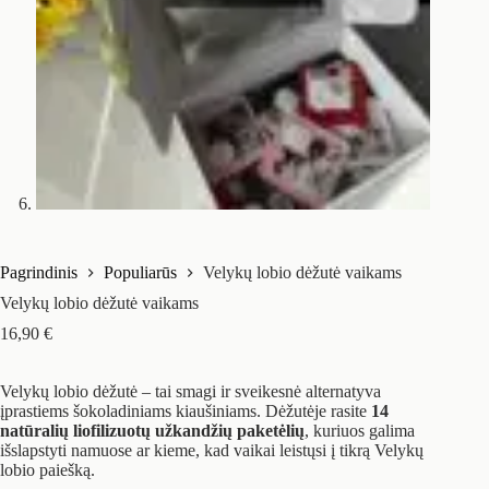
Pagrindinis
Populiarūs
Velykų lobio dėžutė vaikams
Velykų lobio dėžutė vaikams
16,90
€
Velykų lobio dėžutė – tai smagi ir sveikesnė alternatyva
įprastiems šokoladiniams kiaušiniams. Dėžutėje rasite
14
natūralių liofilizuotų užkandžių paketėlių
, kuriuos galima
išslapstyti namuose ar kieme, kad vaikai leistųsi į tikrą Velykų
lobio paiešką.