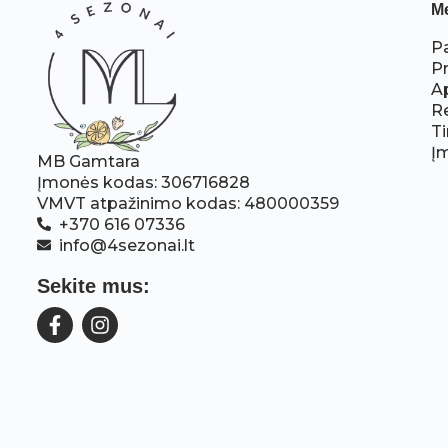
M
P
P
A
R
Ti
Į
MB Gamtara
Įmonės kodas: 306716828
VMVT atpažinimo kodas: 480000359
+370 616 07336
info@4sezonai.lt
Sekite mus: