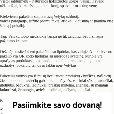
Vietoj saldumynų – natūralios liofilizuotos uogos, vaisiai ir sveiki
užkandžiai, kurie išsaugo tikrą skonį, spalvą ir maistinę vertę.
Kiekvienas paketėlis slepia mažą Velykų užduotį:
vaikas paragauja, sužino įdomų faktą, atsako į klausimą ar įtraukia visą
šeimą į pokalbį.
Taip Velykų lobio medžioklė tampa ne tik žaidimu, bet ir smagia
pažinimo kelione.
Dėžutėje rasite 14 vnt paketėlių, su lipduku, kas viduje. Ant kiekvieno
pakelio yra QR kodo lipdukas su nuoroda į svetainę, kurioje yra
aprašytas produktas, jo panaudojimo būdai, rekomenduojamos
užduotys, pokalbių temos ar faktai apie Velykas.
Paketėlių turinys yra iš mūsų liofilizuotų produktų -
braškės
,
našlaičių
žiedai
,
obuoliai
,
aviečių gabaliukai
,
mėlynės
,
vaisiniai sėklų batonėliai
,
glotnutis
,
becukriai ledinukai
, braškių milteliai,
ananasai su mangais
,
kukurūzai
,
žemuogės
,
aviečių milteliai
, mėlynių milteliai.
Kodėl vaikams tai patinka
Pasiimkite savo dovaną!
✔ smagi
Velykų lobio paieška
✔ traškūs ir natūraliai saldūs užkandžiai