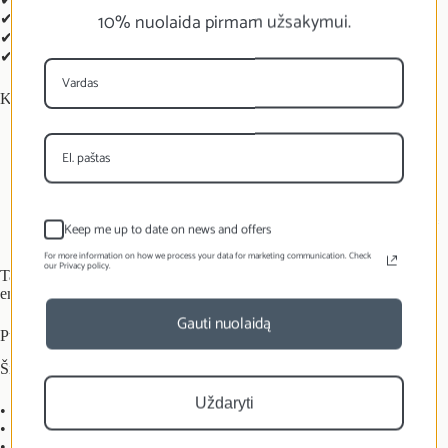
10% nuolaida pirmam užsakymui.
✔ įdomūs faktai apie Velykas ir gamtą
✔ klausimai, kurie įtraukia visą šeimą
✔ net įspūdingi
nuolaidų kodai!
Kaip naudoti
Velykų rytą išslapstykite paketėlius namuose ar kieme.
Vaikai leidžiasi į lobio medžioklę.
Radę paketėlį jie paragauja, perskaito užduotį ir įtraukia šeimą į
Keep me up to date on news and offers
pokalbį.
For more information on how we process your data for marketing communication. Check
our Privacy policy.
Tai paprastas būdas sukurti
šventę be saldainių
, bet su dar daugiau
emocijų.
Gauti nuolaidą
Puiki dovana
Ši dėžutė puikiai tiks:
Uždaryti
• vaikams
• anūkams
• krikšto vaikams