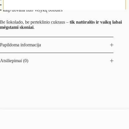
• draugų vaikams
• kaip dovana nuo Velykų bobutės
Be šokolado, be perteklinio cukraus –
tik natūralūs ir vaikų labai
mėgstami skoniai
.
Papildoma informacija
Atsiliepimai (0)