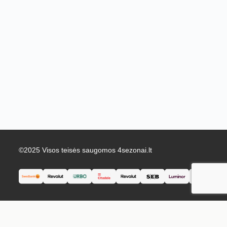
©2025 Visos teisės saugomos 4sezonai.lt
English
Lietuvių