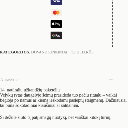
KATEGORIJOS:
DOVANŲ RINKINIAI
,
POPULIARŪS
Aprašymas
14 natūralių užkandžių paketėlių
Velykų rytas daugelyje šeimų prasideda tuo pačiu ritualu – vaikai
bėgioja po namus ar kiemą ieškodami paslėptų staigmenų. Dažniausiai
tai būna šokoladiniai kiaušiniai ar saldainiai.
Ši dėžutė siūlo tą patį smagų nuotykį, bet visiškai kitokį turinį.