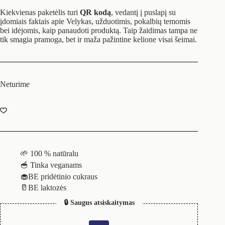
Kiekvienas paketėlis turi
QR kodą
, vedantį į puslapį su
įdomiais faktais apie Velykas, užduotimis, pokalbių temomis
bei idėjomis, kaip panaudoti produktą. Taip žaidimas tampa ne
tik smagia pramoga, bet ir maža pažintine kelione visai šeimai.
Neturime
🌱 100 % natūralu
🥣 Tinka veganams
🧁BE pridėtinio cukraus
🥛BE laktozės
🔒 Saugus atsiskaitymas