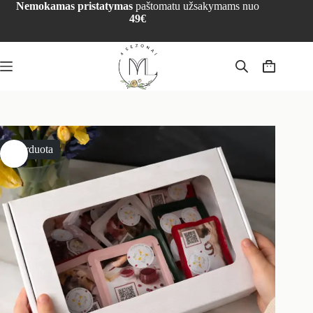
Nemokamas pristatymas
paštomatu užsakymams nuo
49€
Išparduota