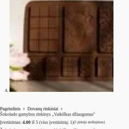
Pagrindinis
Dovanų rinkiniai
Šokolado gamybos rinkinys „Vaikiškas džiaugsmas"
Įvertinimas:
4.00
iš 5 (viso įvertinimų:
1
)
(
1
pirkėjo atsiliepimas)