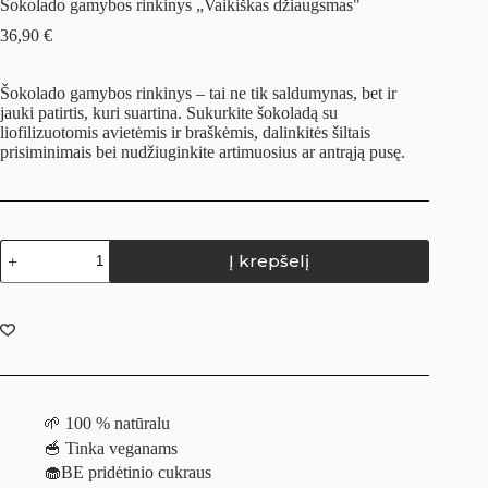
Šokolado gamybos rinkinys „Vaikiškas džiaugsmas"
36,90
€
Šokolado gamybos rinkinys – tai ne tik saldumynas, bet ir
jauki patirtis, kuri suartina. Sukurkite šokoladą su
liofilizuotomis avietėmis ir braškėmis, dalinkitės šiltais
prisiminimais bei nudžiuginkite artimuosius ar antrąją pusę.
Į krepšelį
🌱 100 % natūralu
🥣 Tinka veganams
🧁BE pridėtinio cukraus