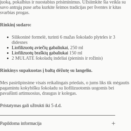
juoką, pokalbius ir nuostabius prisiminimus. Užsiimkite šia veikla su
savo antrąją puse arba kurkite šeimos tradicijas per šventes ir kitas
svarbias progas.
Rinkinį sudaro:
Silikoninė formelė, turinti 6 mažas šokolado plyteles ir 3
didesnes
Liofilizuotų aviečių gabaliukai
, 250 ml
Liofilizuotų braškių gabaliukai
150 ml
2 MULATE šokoladų indeliai (pieninis ir rožinis)
Rinkinys supakuotas į baltą dėžutę su langeliu.
Mes pasirūpinsime visais reikalingais priedais, o jums liks tik mėgautis
pagamintu kokybišku šokoladu su liofilizuotomis uogomis bei
pavaišinti artimuosius, draugus ir kolegas.
Pristatymas gali užtrukti iki 5 d.d.
Papildoma informacija