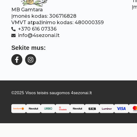
Ti
Į
MB Gamtara
Įmonės kodas: 306716828
VMVT atpažinimo kodas: 480000359
+370 616 07336
info@4sezonai.lt
Sekite mus:
©2025 Visos teisės saugomos 4sezonai.lt